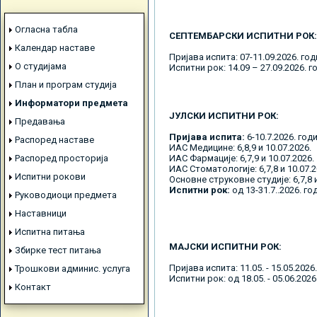
Огласна табла
СЕПТЕМБАРСКИ ИСПИТНИ РОК:
Календар наставе
Пријава испита: 07-11.09.2026. го
О студијама
Испитни рок: 14.09 – 27.09.2026. г
План и програм студија
Информатори предмета
ЈУЛСКИ ИСПИТНИ РОК:
Предавања
Пријава испита:
6-10.7.2026. год
Распоред наставе
ИАС Медицине: 6,8,9 и 10.07.2026.
Распоред просторија
ИАС Фармације: 6,7,9 и 10.07.2026.
ИАС Стоматологије: 6,7,8 и 10.07.2
Испитни рокови
Основне струковне студије: 6,7,8 и
Испитни рок:
од 13-31.7..2026. го
Руководиоци предмета
Наставници
Испитна питања
МАЈСКИ ИСПИТНИ РОК:
Збирке тест питања
Пријава испита: 11.05. - 15.05.2026
Трошкови админис. услуга
Испитни рок: од 18.05. - 05.06.2026
Контакт