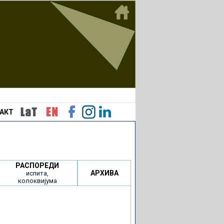
АКТ
РАСПОРЕДИ
АРХИВА
испита,
колоквијума