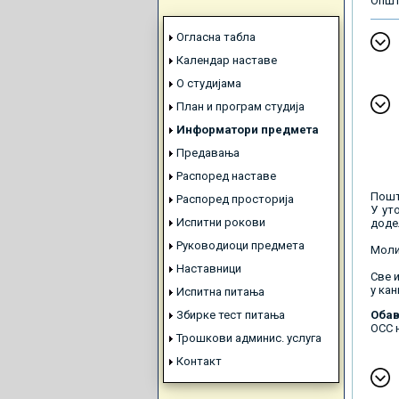
Општ
Огласна табла
Календар наставе
О студијама
План и програм студија
Информатори предмета
Предавања
Распоред наставе
Пошт
Распоред просторија
У ут
Испитни рокови
доде
Руководиоци предмета
Молим
Наставници
Све и
у кан
Испитна питања
Збирке тест питања
Обав
ОСС н
Трошкови админис. услуга
Контакт