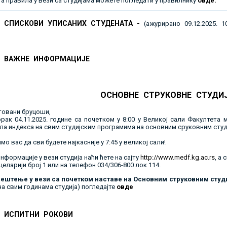
а правила у вези са студијама можете погледати у правилнику
овде.
СПИСКОВИ УПИСАНИХ СТУДЕНАТА -
(ажурирано 09.12.2025. 10
ВАЖНЕ ИНФОРМАЦИЈЕ
ОСНОВНЕ СТРУКОВНЕ СТУДИ
овани бруцоши,
орак 04.11.2025. године са почетком у 8:00 у Великој сали Факултета
ла индекса на свим студијским програмима на основним сруковним студ
о вас да сви будете најкасније у 7:45 у великој сали!
нформације у вези студија наћи ћете на сајту
http://www.medf.kg.ac.rs
, а
целарији број 1 или на телефон 034/306-800 лок 114.
ештење у вези са почетком наставе на Основним струковним студ
а свим годинама студија) погледајте
овде
ИСПИТНИ РОКОВИ