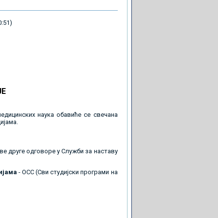
:51)
ЈЕ
 медицинских наука обавиће се свечана
ијама.
 све друге одговоре у Служби за наставу
ијама
- ОСС (Сви студијски програми на