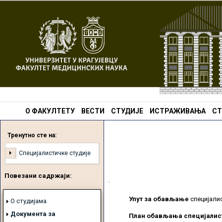
О ФАКУЛТЕТУ
ВЕСТИ
СТУДИЈЕ
ИСТРАЖИВАЊА
СТ
Тренутно сте на:
Специјалистичке студије
Повезани садржаји:
.
Упут за обављање
специјали
О студијама
Документа за
План обављања специјалис