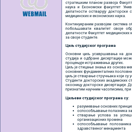
стратешким планом развоја Факулт
наука и Економски факултет Унив
делатности остварују докторске с
медицинских и економских наука.
Континуираним развојем система о
побољшавати квалитет своје обр
делатности Факултет медицинских н
за своје студенте.
Циљ студијског програма
Основни циљ усавршавања на док
студија и одбране дисертације мо
процењује истраживања других
.
Циљ је стицање знања из основа ме
основних фундаменталних пословних
циљ је стварање стручњака који су 
Студенти докторских академских ст
окосницу докторске дисертације. Д
признатим научним часописима, при
Циљеви
студијског програма су:
разумевање основних принци
оспособљавање полазника за 
стварање услова за успеш
организационих промена
оспособљавање полозаника
здравственог менаџмента