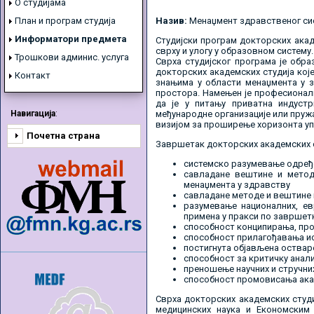
О студијама
План и програм студија
Назив:
Менаџмент здравственог си
Информатори предмета
Студијски програм докторских акад
сврху и улогу у образовном систему.
Трошкови админис. услуга
Сврха студијског програма је обр
докторских академских студија кој
Контакт
знањима у области менаџмента у з
простора. Намењен је професионалц
да је у питању приватна индустр
Навигација
:
међународне организације или пружа
визијом за проширење хоризонта уп
Почетна страна
Завршетак докторских академских с
системско разумевање одређе
савладане вештине и метод
менаџмента у здравству
савладане методе и вештине
разумевање националних, ев
примена у пракси по заврше
способност конципирања, про
способност прилагођавања ис
постигнута објављена оствар
способност за критичку анализ
преношење научних и стручних
способност промовисања ака
Сврха докторских академских студ
медицинских наука и Економским 