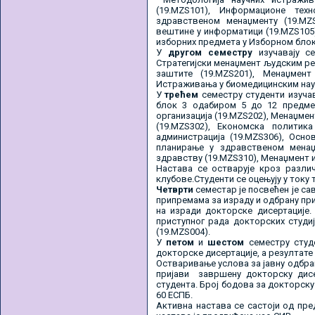
(19.MZS101), Информационе тех
здравственом менаџменту (19.MZ
вештине у информатици (19.MZS105)
изборних предмета у Изборном блок
У
другом семестру
изучавају с
Стратегијски менаџмент људским ре
заштите (19.MZS201), Менаџмент 
Истраживања у биомедицинским наука
У
трећем
семестру студенти изуча
блок 3 одабиром 5 до 12 предме
организација (19.MZS202), Менаџмен
(19.MZS302), Економска политик
администрација (19.MZS306), Осно
планирање у здравственом менаџм
здравству (19.MZS310), Менаџмент 
Настава се остварује кроз разли
клубове.Студенти се оцењују у току
Четврти
семестар је посвећен је с
припремама за израду и одбрану пр
на изради докторске дисертације.
приступног рада докторских студи
(19.MZS004).
У
петом
и
шестом
семестру студе
докторске дисертације, а резултате
Остваривање услова за јавну одбра
пријави завршену докторску дисе
студента. Број бодова за докторску
60 ЕСПБ.
Активна настава се састоји од пр