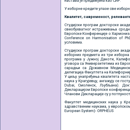
настава је предвиђена као СИР.
У изборне кредите улазе све изборн
Квалитет, савременост, релевант
Студијски програм докторске акаде
свеобухватног истраживања сродни
Европске Конференције о Хармонизац
Conference on Harmonisation of P
условима.
Студијски програм докторске акад
изборних предмета из три изборна 
програма у Јужној Дакоти, Калифо
уговора са Универзитетима из Европс
сарадњи са Државном Медицинско
делегација Факултета на Калифорниј
У циљу унапређења квалитета наста
наука у Крагујевцу, ангажују се гос
Dubai, Смоленск, Љубљана). Док
Декларацијом Европске конференције
Чланови Декларације су у потпуност
Факултет медицинских наука у Кра
здравственим наукама, у европском си
European System)- ORPHEUS