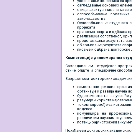
упознавање полазника са при
сагледавање основних елеме
стицање актуелних знања из 
оспособљавање полазника 
законодавства
Оспособљавање студената за
пројеката
припрема нацрта и одбрана п
реализација сопственог, ори
представљање резултата сво
објављивање резултата своји
писање и одбрана докторске 
Компетенције дипломираних сту
Савладавањем студијског програ
стиче опште и специфичне способно
Завршетком докторских академских
самостално решава практичн
организује и развија научна 
буде компетентан за учешће у
разумеју и користе најсаврем
током спровођења истражива
кодекса
комуницира на професиона
различитим научним скупови
потенцирају истраживачку ме
Похађањем докторских академских с