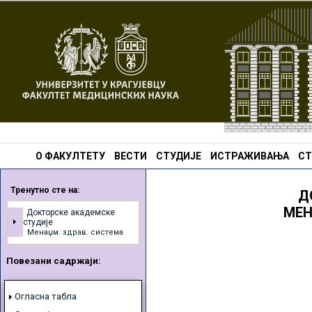
О ФАКУЛТЕТУ
ВЕСТИ
СТУДИЈЕ
ИСТРАЖИВАЊА
СТ
Тренутно сте на:
Д
МЕН
Докторске академске
студије
Менаџм. здрав. система
Повезани садржаји:
Огласна табла