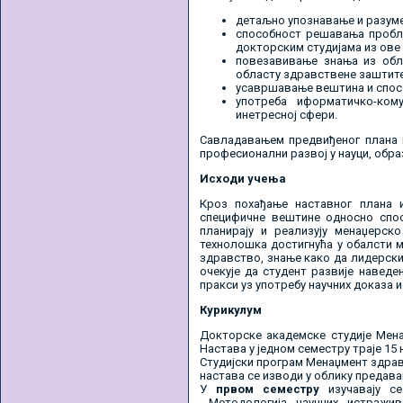
детаљно упознавање и разум
способност решавања пробле
докторским студијама из ове
повезавивање знања из обла
областу здравствене заштите
усавршавање вештина и спосо
употреба иформатичко-ком
инетресној сфери.
Савладавањем предвиђеног плана и
професионални развој у науци, обр
Исходи учења
Кроз похађање наставног плана и
специфичне вештине односно спос
планирају и реализују менаџерск
технолошка достигнућа у обалсти м
здравство, знање како да лидерски
очекује да студент развије навед
пракси уз употребу научних доказа 
Курикулум
Докторске академске студије Мена
Настава у једном семестру траје 15 
Студијски програм Менаџмент здрав
настава се изводи у облику предава
У
првом семестру
изучавају се
Методологија научних истражив