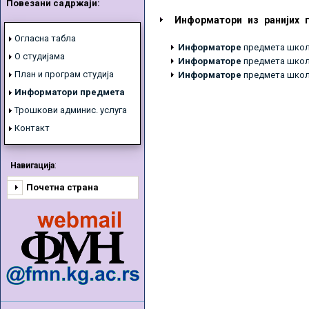
Повезани садржаји:
Информатори из ранијих 
Огласна табла
Информаторе
предмета школс
О студијама
Информаторе
предмета школс
План и програм студија
Информаторе
предмета школс
Информатори предмета
Трошкови админис. услуга
Контакт
Навигација
:
Почетна страна