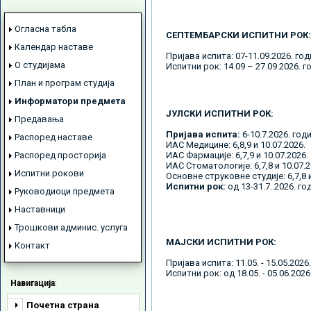
Огласна табла
СЕПТЕМБАРСКИ ИСПИТНИ РОК:
Календар наставе
Пријава испита: 07-11.09.2026. го
О студијама
Испитни рок: 14.09 – 27.09.2026. г
План и програм студија
Информатори предмета
ЈУЛСКИ ИСПИТНИ РОК:
Предавања
Пријава испита:
6-10.7.2026. год
Распоред наставе
ИАС Медицине: 6,8,9 и 10.07.2026.
Распоред просторија
ИАС Фармације: 6,7,9 и 10.07.2026.
ИАС Стоматологије: 6,7,8 и 10.07.2
Испитни рокови
Основне струковне студије: 6,7,8 и
Испитни рок:
од 13-31.7..2026. го
Руководиоци предмета
Наставници
Трошкови админис. услуга
МАЈСКИ ИСПИТНИ РОК:
Контакт
Пријава испита: 11.05. - 15.05.2026
Испитни рок: од 18.05. - 05.06.2026
Навигација
:
Почетна страна