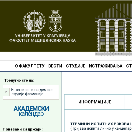
О ФАКУЛТЕТУ
ВЕСТИ
СТУДИЈЕ
ИСТРАЖИВАЊА
СТ
Тренутно сте на:
Интегрисане академске
студије фармације
ИНФОРМАЦИЈЕ
АКАДЕМСКИ
календар
ТЕРМИНИ ИСПИТНИХ РОКОВА ШК
(Пријава испита лично у канцелар
Повезани садржаји: