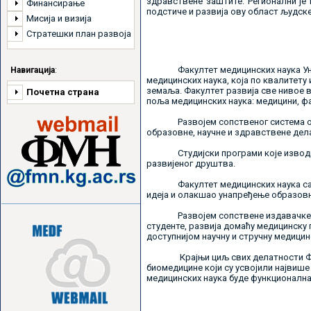
здравствене заштите. Регионални је 
Финансирање
подстиче и развија ову област људске
Мисија и визија
Стратешки план развоја
Факултет медицинских наука Универ
Навигација
:
медицинских наука, која по квалитету
земаља. Факултет развија све нивое 
Почетна страна
поља медицинских наука: медицини, ф
Развојем сопственог система обез
образовне, научне и здравствене дел
Студијски програми које изводи Фа
развијеног друштва.
Факултет медицинских наука сарађу
идеја и олакшао унапређење образовн
Развојем сопствене издавачке дела
студенте, развија домаћу медицинску
доступнијом научну и стручну медицин
Крајњи циљ свих делатности Факулт
биомедицине који су усвојили највиш
медицинских наука буде функционална 