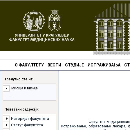
О ФАКУЛТЕТУ
ВЕСТИ
СТУДИЈЕ
ИСТРАЖИВАЊА
СТ
Тренутно сте на:
Мисија и визија
Повезани садржаји:
Историјат факултета
Факултет медицинских наука , к
Статут факултета
истраживање, образовање лекара, ф