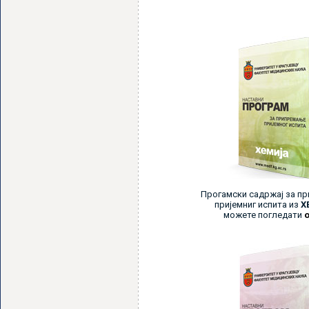
Прогамски садржај за п
пријемниг испита из
Х
можете погледати