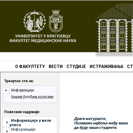
О ФАКУЛТЕТУ
ВЕСТИ
СТУДИЈЕ
ИСТРАЖИВАЊА
СТ
Тренутно сте на:
Информације
Нашим будућим колегама
Повезани садржаји:
Драги матуранти ,
Информације у вези
Позивамо најбоље међу вама
уписа
да буду наши студенти.
Информације