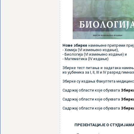
Нове збирке
намењене припреми прије
- Хемија (VI измењено издање),
- Биологија (VI измењено издање) и
- Математика (IV издање)
Збирке тест питања и задатака намење
из уџбеника за I, II, III и IV разред ги
Збирке су издања Факултета медицинск
Садржај области које обухвата
Збирка
Садржај области које обухвата
Збирка
Садржај области које обухвата
Збирка
ПРЕЗЕНТАЦИЈЕ О СТУДИЈАМ