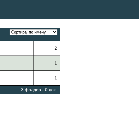
2
1
1
3 фолдер - 0 док.