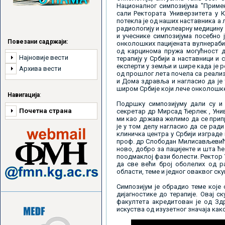
Националног симпозијума "Примена
сали Ректората Универзитета у Кр
потекла је од наших наставника а 
радиологију и нуклеарну медицину
и учеснике симпозијума посебно ј
Повезани садржаји:
онколошких пацијената вулнерабил
од карцинома пружа могућност д
Најновије вести
терапију у Србији а наставници и
експерти у земљи и шире када је ре
Архива вести
од прошлог лета почела са реали
и Дома здравља и нагласио да је 
широм Србије који лече онколошке
Навигација
:
Подршку симпозијуму дали су и
Почетна страна
секретар др Мирсад Ђерлек , Унив
ми као држава желимо да се прип
је у том делу нагласио да се ради
клиничка центра у Србији изграде
проф. др Слободан Милисављевић р
ново, добро за пацијенте и шта ћ
поодмаклој фази болести. Ректор 
да све већи број оболелих од р
области, теме и једног оваквог ску
Симпозијум је обрадио теме које 
дијагностике до терапије. Овај с
факултета акредитован је од Зд
искуства од изузетног значаја как