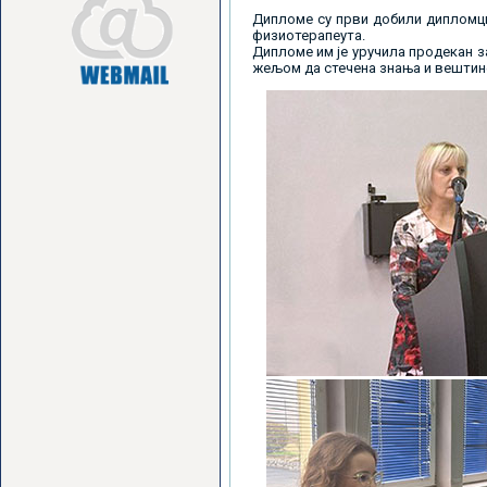
Дипломе су први добили дипломци
физиотерапеута.
Дипломе им је уручила продекан з
жељом да стечена знања и вештин