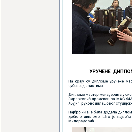
УРУЧЕНЕ ДИПЛО
На крају су дипломе уручене ма
субспецијалистима.
Дипломе мастер менаџерима у сист
Здравковић продекан за МАС ФМН
Љујић, руководилац овог студијск
Најбројнија је била додела диплом
добило дипломе. Што је највећи
Милорадовић.