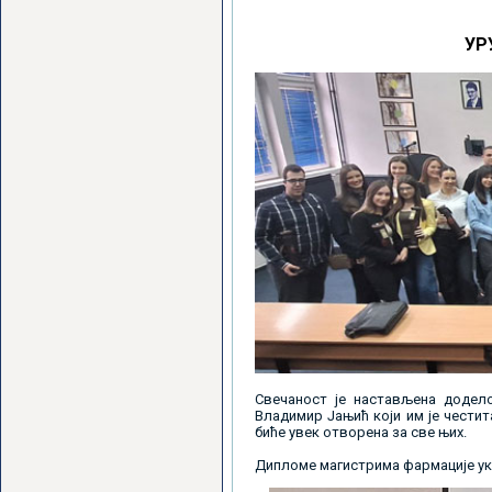
УР
Свечаност је настављена додел
Владимир Јањић који им је честита
биће увек отворена за све њих.
Дипломе магистрима фармације уку