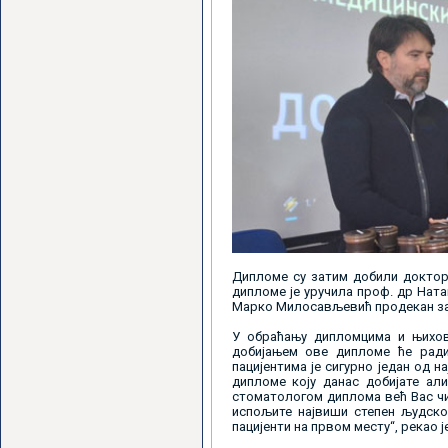
Дипломе су затим добили доктор
дипломе је уручила проф. др Нат
Марко Милосављевић продекан за
У обраћању дипломцима и њихов
добијањем ове дипломе ће ради
пацијентима је сигурно један од 
дипломе коју данас добијате ал
стоматологом диплома већ Вас чин
испољите највиши степен људскос
пацијенти на првом месту“, рекао 