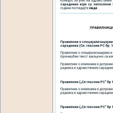
Конкурс за упис на здравствене 
сараднике који су запослени
години погледајте
овде
ПРАВИЛНИЦИ
Правилник о специјализацијам
сарадника (Сл. гласник РС бр. 10/1
Правилник о специјализацијама и
(пречишћен текст закључно са изм
Правилник о изменама и допунама
радника и здравствених сарадника
Правилник („Сл гласник РС" бр 1
Правилник о изменама и допунама
радника и здравствених сарадник
Правилник („Сл гласник РС" бр 1