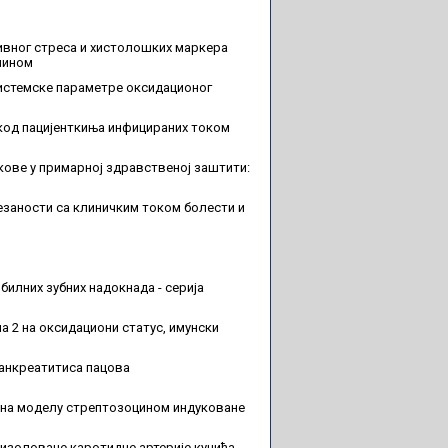
ивног стреса и хистолошких маркера
ипином
системске параметре оксидационог
код пацијенткиња инфицираних током
ове у примарној здравственој заштити:
заности са клиничким током болести и
илних зубних надокнада - серија
 2 на оксидациони статус, имунски
панкреатитиса пацова
а на моделу стрептозоцином индуковане
 изоловане каротидне артерије кунића