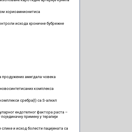
одом хориоамнионитиса
контроли исхода хроничне бубрежне
а продужених амигдала човека
 новосинтетисаних комплекса
комплекси сребра(I) са S-алкил
уларног ендотелног фактора раста –
појединачну примену у терапији
 слике и исход болести пацијената са