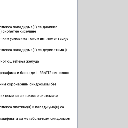
лекса паладијума(II) са диалкил
)) сирћетне киселине
ичким условима током имплементације
лекса паладијума(II) са дериватима β-
утног оштећења желуца
енафила и блокаде IL-33/ST2 сигналног
тним коронарним синдромом без
их цемената и њихове системске
кса платине(II) и паладијума(II) са
 пацијената са метаболичким синдромом