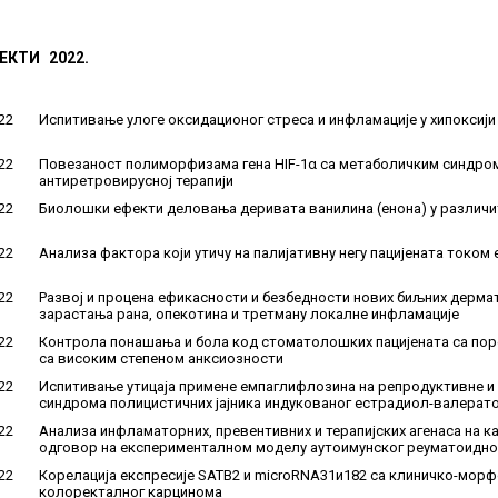
ЕКТИ 2022.
22
Испитивање улоге оксидационог стреса и инфламације у хипоксиј
22
Повезаност полиморфизама гена HIF-1α са метаболичким синдромо
антиретровирусној терапији
22
Биолошки ефекти деловања деривата ванилина (енона) у различит
22
Анализа фактора који утичу на палијативну негу пацијената током
22
Развој и процена ефикасности и безбедности нових биљних дерма
зарастања рана, опекотина и третману локалне инфламације
22
Контрола понашања и бола код стоматолошких пацијената са поре
са високим степеном анксиозности
22
Испитивање утицаја примене емпаглифлозина на репродуктивне и
синдрома полицистичних јајника индукованог естрадиол-валерат
22
Анализа инфламаторних, превентивних и терапијских агенаса на 
одговор на експерименталном моделу аутоимунског реуматоидно
22
Корелација експресије SATB2 и microRNA31и182 са клиничко-мо
колоректалног карцинома