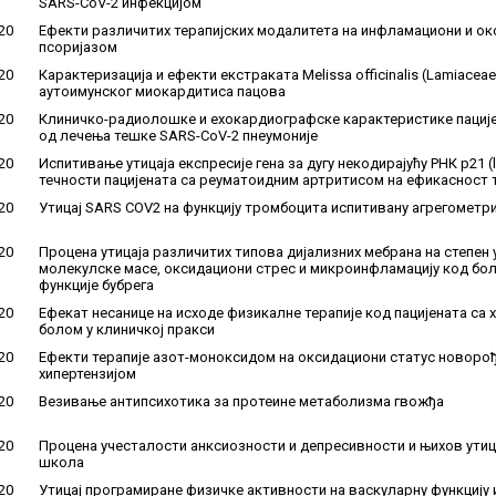
SARS-CoV-2 инфекцијом
20
Ефекти различитих терапијских модалитета на инфламациони и окс
псоријазом
20
Карактеризација и ефекти екстраката Melissa officinalis (Lamiace
аутоимунског миокардитиса пацова
20
Клиничко-радиолошке и ехокардиографске карактеристике пациј
од лечења тешке SARS-CoV-2 пнеумоније
20
Испитивање утицаја експресије гена за дугу некодирајућу РНК p21 (
течности пацијената са реуматоидним артритисом на ефикасност
20
Утицај SARS COV2 на функцију тромбоцита испитивану агрегометр
20
Процена утицаја различитих типова дијализних мебрана на степен
молекулске масе, оксидациони стрес и микроинфламацију код бол
функције бубрега
20
Ефекат несанице на исходе физикалне терапије код пацијената са
болом у клиничкој пракси
20
Ефекти терапије азот-моноксидом на оксидациони статус новоро
хипертензијом
20
Везивање антипсихотика за протеине метаболизма гвожђа
20
Процена учесталости анксиозности и депресивности и њихов утиц
школа
20
Утицај програмиране физичке активности на васкуларну функцију 