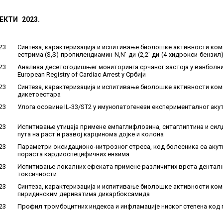
ЕКТИ 2023.
23
Синтеза, карактеризација и испитивање биолошке активности комп
естрима (S,S)-пропилендиамин-N,N'-ди-(2,2'-ди-(4-хидрокси-бензил
23
Анализа десетогодишњег мониторинга срчаног застоја у ванболн
European Registry of Cardiac Arrest у Србији
23
Синтеза, карактеризација и испитивање биолошке активности комп
дикетоестара
23
Улога осовине IL-33/ST2 у имунопатогенези експерименталног ак
23
Испитивање утицаја примене емпаглифлозина, ситаглиптина и силд
пута на раст и развој карцинома дојке и колона
23
Параметри оксидационо-нитрозног стреса, код болесника са аку
пораста кардиоспецифичних ензима
23
Испитивање локалних ефеката примене различитих врста денталн
токсичности
23
Синтеза, карактеризација и испитивање биолошке активности компле
пиридинским дериватима дикарбоксамида
23
Профил тромбоцитних индекса и инфламације ниског степена код