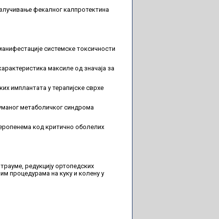
излучивање фекалног калпротектина
м
 манифестације системске токсичности
арактеристика максиле од значаја за
их имплантата у терапијске сврхе
хуманог метаболичког синдрома
еропенема код критично оболелих
 трауме, редукцију ортопедских
им процедурама на куку и колену у