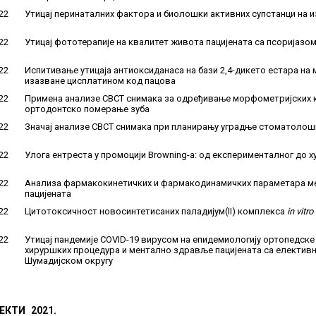
22
Утицај перинаталних фактора и биолошки активних супстанци на 
22
Утицај фототерапије на квалитет живота пацијената са псоријазо
22
Испитивање утицаја антиоксиданаса на бази 2,4-дикето естара на
изазване цисплатином код пацова
22
Примена анализе CBCT снимака за одређивање морфометријских к
ортодонтско померање зуба
22
Значај анализе CBCT снимака при планирању уградње стоматолошк
22
Улога ентреста у промоцији Browning-а: од експерименталног до 
22
Анализа фармакокинетичких и фармакодинамичких параметара м
пацијената
22
Цитотоксичност новосинтетисаних паладијум(II) комплекса
in vitro
22
Утицај пандемије COVID-19 вирусом на епидемиологију ортопедске
хируршких процедура и ментално здравље пацијената са елективн
Шумадијском округу
ЕКТИ 2021.