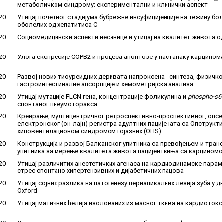
метаболичком синдрому: експериментални и клинички аспект
20
Утицај почетног стадијума бубрежне инсуфицијенције на тежину бо
оболелих од хепатитиса С
20
Социомедицински аспекти несанице и утицај на квалитет живота 
20
Улога експресије COPB2 и процеса апоптозе у настанаку карцино
20
Развој нових тиоуреидних деривата напроксена - синтеза, физичко
гастроинтестиналне апсорпције и хемометријска анализа
20
Утицај мутације FLCN гена, концентрације фоликулина и
phospho-s6
спонтаног пнеумоторакса
20
Креирање, мултицентричног ретроспективно-проспективног, опсер
електронског (он-лајн) регистра адултних пацијената са Опструкт
хиповентилационом синдромом гојазних (OHS)
20
Конструкција и развој Балканског упитника са превођењем и тра
упитника за мерење квалитета живота пацијенткиња са карцином
20
Утицај различитих анестетичких агенаса на кардиодинамске пара
стрес спонтано хипертензивних и дијабетичних пацова
20
Утицај сојних разлика на патогенезу периапикалних лезија зуба у дв
Oxford
20
Утицај матичних ћелија изолованих из масног ткива на кардиоток