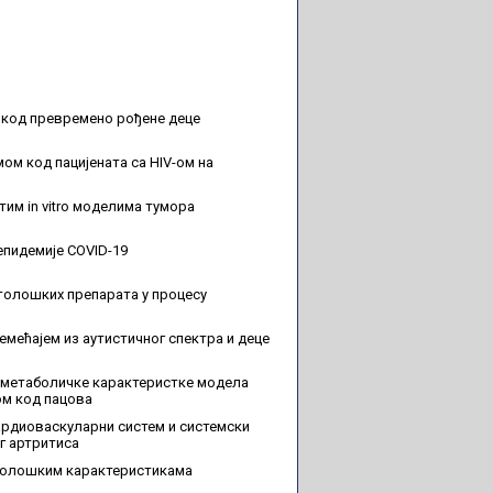
и код превремено рођене деце
м код пацијената са HIV-ом на
им in vitro моделима тумора
 епидемије COVID-19
толошких препарата у процесу
мећајем из аутистичног спектра и деце
 метаболичке карактеристке модела
ом код пацова
кардиоваскуларни систем и системски
г артритиса
рфолошким карактеристикама