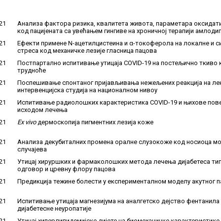
21
Анализа фактора ризика, квалитета живота, параметара оксидат
код пацијената са увећањем гингиве на хроничној терапији амлод
21
Ефекти примене N-ацетилцистеина и α-токоферола на локалне и 
стреса код механичке лезије гласница пацова
21
Постпартално испитивање утицаја COVID-19 на постељично ткиво 
трудноће
21
Поспешивање спонтаног пријављивања нежељених реакција на лек
интервенцијска студија на националном нивоу
21
Испитивање радиолошких карактеристика COVID-19 и њихове пове
исходом лечења
21
Ex vivo
дермоскопија пигментних лезија коже
21
Анализа декубиталних промена оралне слузокоже код носиоца моб
случајева
21
Утицај хируршких и фармаколошких метода лечења дијабетеса типа
одговор и цревну флору пацова
21
Предикција тежине болести у експерименталном моделу акутног 
21
Испитивање утицаја магнезијума на аналгетско дејство фентанил
дијабетесне неуропатије
21
Утицај хиперлипидемијске дијете на биомеханичке карактеристике