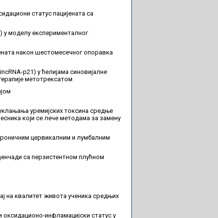
идациони статус пацијената са
ae) у моделу експерименталног
ената након шестомесечног опоравка
lincRNA-p21) у ћелијама синовијалне
 терапије метотрексатом
ијом
 уклањања уремијских токсина средње
есника који се лече методама за замену
 хроничним цервикалним и лумбалним
ђенчади са перзистентном плућном
ај на квалитет живота ученика средњих
и оксидационо-инфламацијски статус у