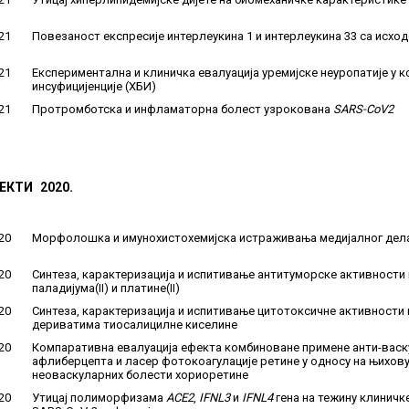
21
Повезаност експресије интерлеукина 1 и интерлеукина 33 са исх
21
Експериментална и клиничка евалуација уремијске неуропатије у 
инсуфицијенције (ХБИ)
21
Протромботска и инфламаторна болест узрокованa
SARS-CoV2
ЕКТИ 2020.
20
Морфолошка и имунохистохемијска истраживања медијалног дел
20
Синтеза, карактеризација и испитивање антитуморске активности
паладијума(II) и платине(II)
20
Синтеза, карактеризација и испитивање цитотоксичне активности 
дериватима тиосалицилне киселине
20
Компаративна евалуација ефекта комбиноване примене анти-васк
афлиберцепта и ласер фотокоагулације ретине у односу на њихову 
неоваскуларних болести хориоретине
20
Утицај полиморфизама
ACE2
,
IFNL3
и
IFNL4
гена на тежину клиничке