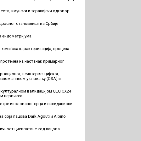
лести, имунски и терапијски одговор
одраслог становништва Србије
ма ендометријума
-хемијска карактеризација, процена
протеина на настанак примарног
вационог, неинтервенцијског,
ивном апнеом у спавању (OSA) и
нскултуралном валидацијом QLQ CX24
ом цервикса
метре изолованог срца и оксидациони
а соја пацова Dark Agouti и Albino
сичност цисплатине код пацова