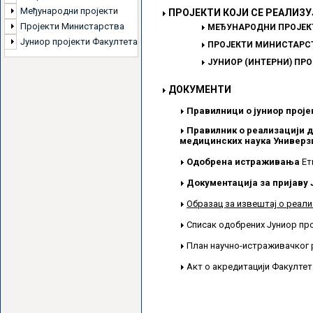
Међународни пројекти
ПРОЈЕКТИ КОЈИ СЕ РЕАЛИЗУ
Пројекти Министарства
МЕЂУНАРОДНИ ПРОЈЕК
Јуниор пројекти Факултета
ПРОЈЕКТИ МИНИСТАРСТ
ЈУНИОР (ИНТЕРНИ) ПР
ДОКУМЕНТИ
Правилници о јуниор проје
Правилник о реализацији д
медицинских наука Универзи
Одобрена истраживања
Ет
Документација за пријаву 
Образац за извештај о реали
Списак одобрених Јуниор пр
План научно-истраживачког 
Акт о акредитацији Факулте