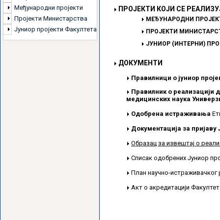
Међународни пројекти
ПРОЈЕКТИ КОЈИ СЕ РЕАЛИЗУ
Пројекти Министарства
МЕЂУНАРОДНИ ПРОЈЕК
Јуниор пројекти Факултета
ПРОЈЕКТИ МИНИСТАРСТ
ЈУНИОР (ИНТЕРНИ) ПР
ДОКУМЕНТИ
Правилници о јуниор проје
Правилник о реализацији д
медицинских наука Универзи
Одобрена истраживања
Ет
Документација за пријаву 
Образац за извештај о реали
Списак одобрених Јуниор пр
План научно-истраживачког 
Акт о акредитацији Факулте