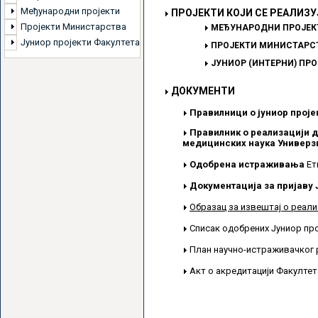
Међународни пројекти
ПРОЈЕКТИ КОЈИ СЕ РЕАЛИЗУ
Пројекти Министарства
МЕЂУНАРОДНИ ПРОЈЕК
Јуниор пројекти Факултета
ПРОЈЕКТИ МИНИСТАРСТ
ЈУНИОР (ИНТЕРНИ) ПР
ДОКУМЕНТИ
Правилници о јуниор проје
Правилник о реализацији д
медицинских наука Универзи
Одобрена истраживања
Ет
Документација за пријаву 
Образац за извештај о реали
Списак одобрених Јуниор пр
План научно-истраживачког 
Акт о акредитацији Факулте