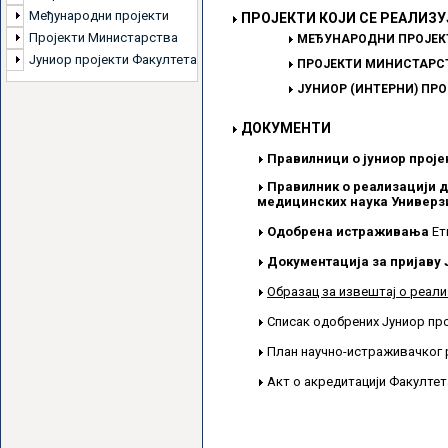
Међународни пројекти
ПРОЈЕКТИ КОЈИ СЕ РЕАЛИЗУ
Пројекти Министарства
МЕЂУНАРОДНИ ПРОЈЕК
Јуниор пројекти Факултета
ПРОЈЕКТИ МИНИСТАРСТ
ЈУНИОР (ИНТЕРНИ) ПР
ДОКУМЕНТИ
Правилници о јуниор проје
Правилник о реализацији д
медицинских наука Универзи
Одобрена истраживања
Ет
Документација за пријаву 
Образац за извештај о реали
Списак одобрених Јуниор пр
План научно-истраживачког 
Акт о акредитацији Факулте