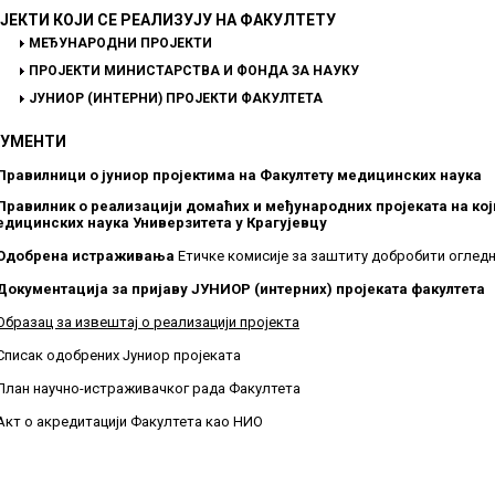
ЈЕКТИ КОЈИ СЕ РЕАЛИЗУЈУ НА ФАКУЛТЕТУ
МЕЂУНАРОДНИ ПРОЈЕКТИ
ПРОЈЕКТИ МИНИСТАРСТВА И ФОНДА ЗА НАУКУ
ЈУНИОР (ИНТЕРНИ) ПРОЈЕКТИ ФАКУЛТЕТА
УМЕНТИ
Правилници о јуниор пројектима на Факултету медицинских наука
Правилник о реализацији домаћих и међународних пројеката на кој
едицинских наука Универзитета у Крагујевцу
Одобрена истраживања
Етичке комисије за заштиту добробити оглед
Документација за пријаву ЈУНИОР (интерних) пројеката факултета
Образац за извештај о реализацији пројекта
Списак одобрених Јуниор пројеката
План научно-истраживачког рада Факултета
Акт о акредитацији Факултета као НИO