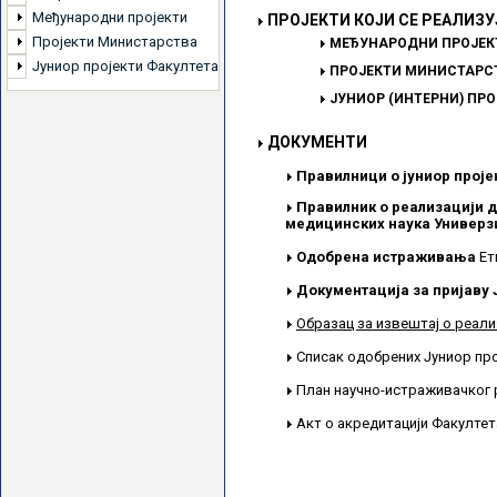
Међународни пројекти
ПРОЈЕКТИ КОЈИ СЕ РЕАЛИЗУ
Пројекти Министарства
МЕЂУНАРОДНИ ПРОЈЕК
Јуниор пројекти Факултета
ПРОЈЕКТИ МИНИСТАРСТ
ЈУНИОР (ИНТЕРНИ) ПР
ДОКУМЕНТИ
Правилници о јуниор проје
Правилник о реализацији д
медицинских наука Универзи
Одобрена истраживања
Ет
Документација за пријаву 
Образац за извештај о реали
Списак одобрених Јуниор пр
План научно-истраживачког 
Акт о акредитацији Факулте