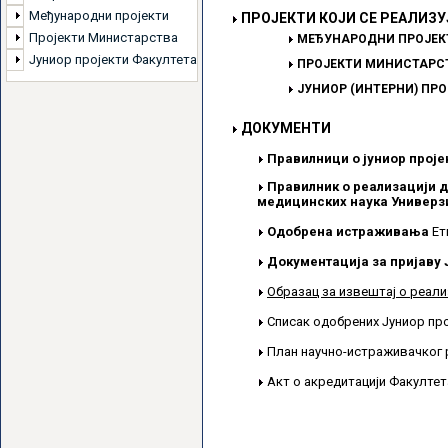
Међународни пројекти
ПРОЈЕКТИ КОЈИ СЕ РЕАЛИЗУ
Пројекти Министарства
МЕЂУНАРОДНИ ПРОЈЕК
Јуниор пројекти Факултета
ПРОЈЕКТИ МИНИСТАРСТ
ЈУНИОР (ИНТЕРНИ) ПР
ДОКУМЕНТИ
Правилници о јуниор проје
Правилник о реализацији д
медицинских наука Универзи
Одобрена истраживања
Ет
Документација за пријаву 
Образац за извештај о реали
Списак одобрених Јуниор пр
План научно-истраживачког 
Акт о акредитацији Факулте