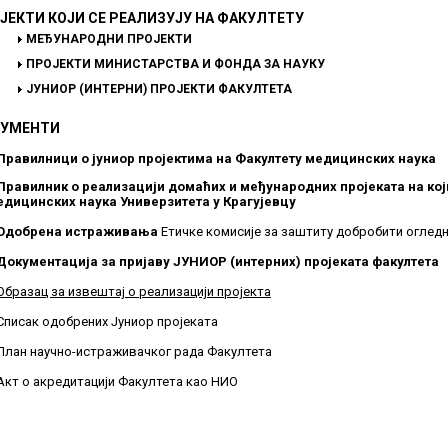
ЈЕКТИ КОЈИ СЕ РЕАЛИЗУЈУ НА ФАКУЛТЕТУ
МЕЂУНАРОДНИ ПРОЈЕКТИ
ПРОЈЕКТИ МИНИСТАРСТВА И ФОНДА ЗА НАУКУ
ЈУНИОР (ИНТЕРНИ) ПРОЈЕКТИ ФАКУЛТЕТА
УМЕНТИ
Правилници о јуниор пројектима на Факултету медицинских наука
Правилник о реализацији домаћих и међународних пројеката на кој
едицинских наука Универзитета у Крагујевцу
Одобрена истраживања
Етичке комисије за заштиту добробити оглед
Документација за пријаву ЈУНИОР (интерних) пројеката факултета
Образац за извештај о реализацији пројекта
Списак одобрених Јуниор пројеката
План научно-истраживачког рада Факултета
Акт о акредитацији Факултета као НИO