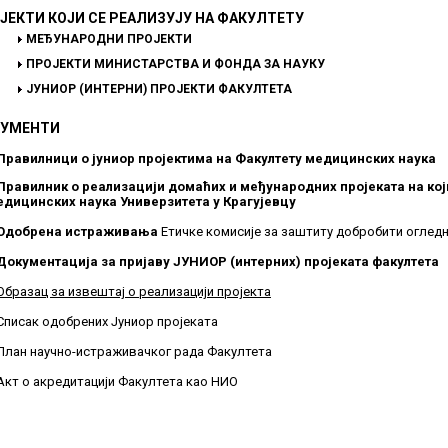
ЈЕКТИ КОЈИ СЕ РЕАЛИЗУЈУ НА ФАКУЛТЕТУ
МЕЂУНАРОДНИ ПРОЈЕКТИ
ПРОЈЕКТИ МИНИСТАРСТВА И ФОНДА ЗА НАУКУ
ЈУНИОР (ИНТЕРНИ) ПРОЈЕКТИ ФАКУЛТЕТА
УМЕНТИ
Правилници о јуниор пројектима на Факултету медицинских наука
Правилник о реализацији домаћих и међународних пројеката на кој
едицинских наука Универзитета у Крагујевцу
Одобрена истраживања
Етичке комисије за заштиту добробити оглед
Документација за пријаву ЈУНИОР (интерних) пројеката факултета
Образац за извештај о реализацији пројекта
Списак одобрених Јуниор пројеката
План научно-истраживачког рада Факултета
Акт о акредитацији Факултета као НИO