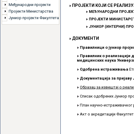
Међународни пројекти
ПРОЈЕКТИ КОЈИ СЕ РЕАЛИЗУ
Пројекти Министарства
МЕЂУНАРОДНИ ПРОЈЕК
Јуниор пројекти Факултета
ПРОЈЕКТИ МИНИСТАРСТ
ЈУНИОР (ИНТЕРНИ) ПР
ДОКУМЕНТИ
Правилници о јуниор проје
Правилник о реализацији д
медицинских наука Универзи
Одобрена истраживања
Ет
Документација за пријаву 
Образац за извештај о реали
Списак одобрених Јуниор пр
План научно-истраживачког 
Акт о акредитацији Факулте