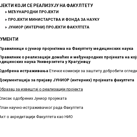
ЈЕКТИ КОЈИ СЕ РЕАЛИЗУЈУ НА ФАКУЛТЕТУ
МЕЂУНАРОДНИ ПРОЈЕКТИ
ПРОЈЕКТИ МИНИСТАРСТВА И ФОНДА ЗА НАУКУ
ЈУНИОР (ИНТЕРНИ) ПРОЈЕКТИ ФАКУЛТЕТА
УМЕНТИ
Правилници о јуниор пројектима на Факултету медицинских наука
Правилник о реализацији домаћих и међународних пројеката на кој
едицинских наука Универзитета у Крагујевцу
Одобрена истраживања
Етичке комисије за заштиту добробити оглед
Документација за пријаву ЈУНИОР (интерних) пројеката факултета
Образац за извештај о реализацији пројекта
Списак одобрених Јуниор пројеката
План научно-истраживачког рада Факултета
Акт о акредитацији Факултета као НИO