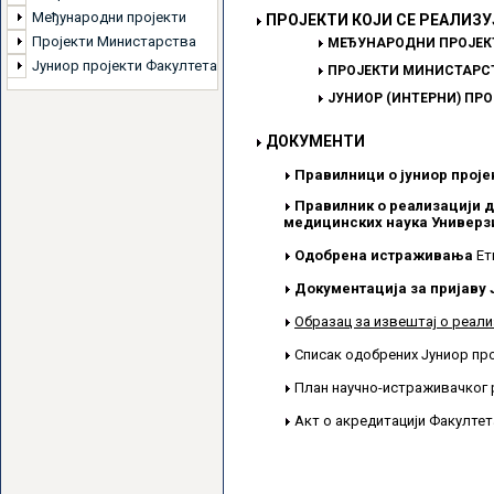
Међународни пројекти
ПРОЈЕКТИ КОЈИ СЕ РЕАЛИЗУ
Пројекти Министарства
МЕЂУНАРОДНИ ПРОЈЕК
Јуниор пројекти Факултета
ПРОЈЕКТИ МИНИСТАРСТ
ЈУНИОР (ИНТЕРНИ) ПР
ДОКУМЕНТИ
Правилници о јуниор проје
Правилник о реализацији д
медицинских наука Универзи
Одобрена истраживања
Ет
Документација за пријаву 
Образац за извештај о реали
Списак одобрених Јуниор пр
План научно-истраживачког 
Акт о акредитацији Факулте