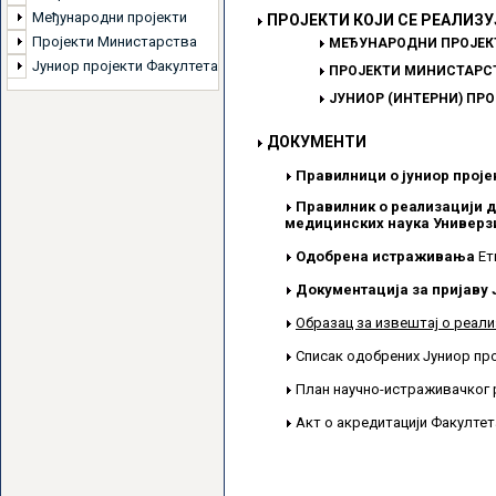
Међународни пројекти
ПРОЈЕКТИ КОЈИ СЕ РЕАЛИЗУ
Пројекти Министарства
МЕЂУНАРОДНИ ПРОЈЕК
Јуниор пројекти Факултета
ПРОЈЕКТИ МИНИСТАРСТ
ЈУНИОР (ИНТЕРНИ) ПР
ДОКУМЕНТИ
Правилници о јуниор проје
Правилник о реализацији д
медицинских наука Универзи
Одобрена истраживања
Ет
Документација за пријаву 
Образац за извештај о реали
Списак одобрених Јуниор пр
План научно-истраживачког 
Акт о акредитацији Факулте