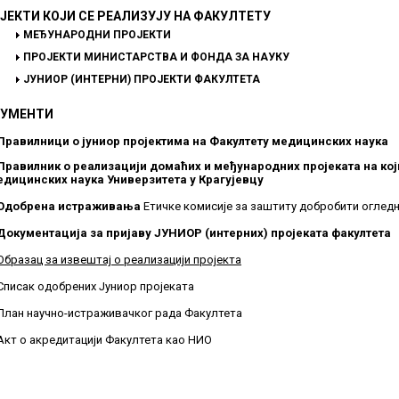
ЈЕКТИ КОЈИ СЕ РЕАЛИЗУЈУ НА ФАКУЛТЕТУ
МЕЂУНАРОДНИ ПРОЈЕКТИ
ПРОЈЕКТИ МИНИСТАРСТВА И ФОНДА ЗА НАУКУ
ЈУНИОР (ИНТЕРНИ) ПРОЈЕКТИ ФАКУЛТЕТА
УМЕНТИ
Правилници о јуниор пројектима на Факултету медицинских наука
Правилник о реализацији домаћих и међународних пројеката на кој
едицинских наука Универзитета у Крагујевцу
Одобрена истраживања
Етичке комисије за заштиту добробити оглед
Документација за пријаву ЈУНИОР (интерних) пројеката факултета
Образац за извештај о реализацији пројекта
Списак одобрених Јуниор пројеката
План научно-истраживачког рада Факултета
Акт о акредитацији Факултета као НИO