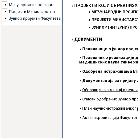
Међународни пројекти
ПРОЈЕКТИ КОЈИ СЕ РЕАЛИЗУ
Пројекти Министарства
МЕЂУНАРОДНИ ПРОЈЕК
Јуниор пројекти Факултета
ПРОЈЕКТИ МИНИСТАРСТ
ЈУНИОР (ИНТЕРНИ) ПР
ДОКУМЕНТИ
Правилници о јуниор проје
Правилник о реализацији д
медицинских наука Универзи
Одобрена истраживања
Ет
Документација за пријаву 
Образац за извештај о реали
Списак одобрених Јуниор пр
План научно-истраживачког 
Акт о акредитацији Факулте