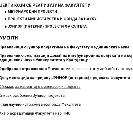
ЈЕКТИ КОЈИ СЕ РЕАЛИЗУЈУ НА ФАКУЛТЕТУ
МЕЂУНАРОДНИ ПРОЈЕКТИ
ПРОЈЕКТИ МИНИСТАРСТВА И ФОНДА ЗА НАУКУ
ЈУНИОР (ИНТЕРНИ) ПРОЈЕКТИ ФАКУЛТЕТА
УМЕНТИ
Правилници о јуниор пројектима на Факултету медицинских наука
Правилник о реализацији домаћих и међународних пројеката на кој
едицинских наука Универзитета у Крагујевцу
Одобрена истраживања
Етичке комисије за заштиту добробити оглед
Документација за пријаву ЈУНИОР (интерних) пројеката факултета
Образац за извештај о реализацији пројекта
Списак одобрених Јуниор пројеката
План научно-истраживачког рада Факултета
Акт о акредитацији Факултета као НИO