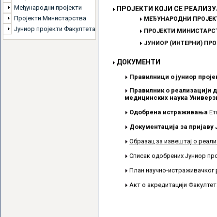
Међународни пројекти
ПРОЈЕКТИ КОЈИ СЕ РЕАЛИЗУ
Пројекти Министарства
МЕЂУНАРОДНИ ПРОЈЕК
Јуниор пројекти Факултета
ПРОЈЕКТИ МИНИСТАРСТ
ЈУНИОР (ИНТЕРНИ) ПР
ДОКУМЕНТИ
Правилници о јуниор проје
Правилник о реализацији д
медицинских наука Универзи
Одобрена истраживања
Ет
Документација за пријаву 
Образац за извештај о реали
Списак одобрених Јуниор пр
План научно-истраживачког 
Акт о акредитацији Факулте