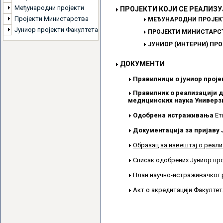
Међународни пројекти
ПРОЈЕКТИ КОЈИ СЕ РЕАЛИЗУ
Пројекти Министарства
МЕЂУНАРОДНИ ПРОЈЕК
Јуниор пројекти Факултета
ПРОЈЕКТИ МИНИСТАРСТ
ЈУНИОР (ИНТЕРНИ) ПР
ДОКУМЕНТИ
Правилници о јуниор проје
Правилник о реализацији д
медицинских наука Универзи
Одобрена истраживања
Ет
Документација за пријаву 
Образац за извештај о реали
Списак одобрених Јуниор пр
План научно-истраживачког 
Акт о акредитацији Факулте