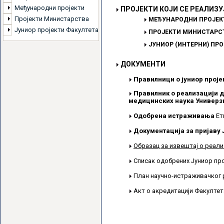
Међународни пројекти
ПРОЈЕКТИ КОЈИ СЕ РЕАЛИЗУ
Пројекти Министарства
МЕЂУНАРОДНИ ПРОЈЕК
Јуниор пројекти Факултета
ПРОЈЕКТИ МИНИСТАРСТ
ЈУНИОР (ИНТЕРНИ) ПР
ДОКУМЕНТИ
Правилници о јуниор проје
Правилник о реализацији д
медицинских наука Универзи
Одобрена истраживања
Ет
Документација за пријаву 
Образац за извештај о реали
Списак одобрених Јуниор пр
План научно-истраживачког 
Акт о акредитацији Факулте