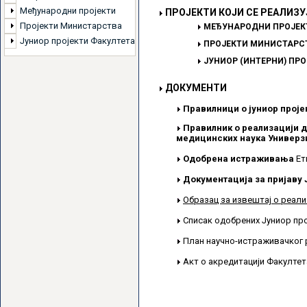
Међународни пројекти
ПРОЈЕКТИ КОЈИ СЕ РЕАЛИЗУ
Пројекти Министарства
МЕЂУНАРОДНИ ПРОЈЕК
Јуниор пројекти Факултета
ПРОЈЕКТИ МИНИСТАРСТ
ЈУНИОР (ИНТЕРНИ) ПР
ДОКУМЕНТИ
Правилници о јуниор проје
Правилник о реализацији д
медицинских наука Универзи
Одобрена истраживања
Ет
Документација за пријаву 
Образац за извештај о реали
Списак одобрених Јуниор пр
План научно-истраживачког 
Акт о акредитацији Факулте