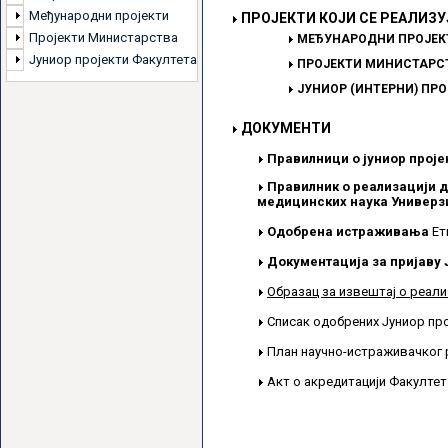
Међународни пројекти
ПРОЈЕКТИ КОЈИ СЕ РЕАЛИЗУ
Пројекти Министарства
МЕЂУНАРОДНИ ПРОЈЕК
Јуниор пројекти Факултета
ПРОЈЕКТИ МИНИСТАРСТ
ЈУНИОР (ИНТЕРНИ) ПР
ДОКУМЕНТИ
Правилници о јуниор проје
Правилник о реализацији д
медицинских наука Универзи
Одобрена истраживања
Ет
Документација за пријаву 
Образац за извештај о реали
Списак одобрених Јуниор пр
План научно-истраживачког 
Акт о акредитацији Факулте