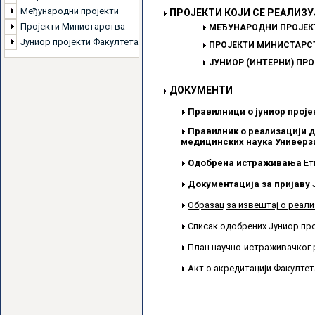
Међународни пројекти
ПРОЈЕКТИ КОЈИ СЕ РЕАЛИЗУ
Пројекти Министарства
МЕЂУНАРОДНИ ПРОЈЕК
Јуниор пројекти Факултета
ПРОЈЕКТИ МИНИСТАРСТ
ЈУНИОР (ИНТЕРНИ) ПР
ДОКУМЕНТИ
Правилници о јуниор проје
Правилник о реализацији д
медицинских наука Универзи
Одобрена истраживања
Ет
Документација за пријаву 
Образац за извештај о реали
Списак одобрених Јуниор пр
План научно-истраживачког 
Акт о акредитацији Факулте