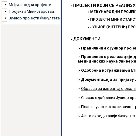
Међународни пројекти
ПРОЈЕКТИ КОЈИ СЕ РЕАЛИЗУ
Пројекти Министарства
МЕЂУНАРОДНИ ПРОЈЕК
Јуниор пројекти Факултета
ПРОЈЕКТИ МИНИСТАРСТ
ЈУНИОР (ИНТЕРНИ) ПР
ДОКУМЕНТИ
Правилници о јуниор проје
Правилник о реализацији д
медицинских наука Универзи
Одобрена истраживања
Ет
Документација за пријаву 
Образац за извештај о реали
Списак одобрених Јуниор пр
План научно-истраживачког 
Акт о акредитацији Факулте