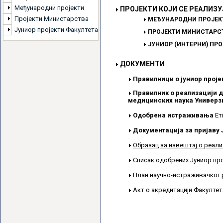
Међународни пројекти
ПРОЈЕКТИ КОЈИ СЕ РЕАЛИЗУ
Пројекти Министарства
МЕЂУНАРОДНИ ПРОЈЕК
Јуниор пројекти Факултета
ПРОЈЕКТИ МИНИСТАРСТ
ЈУНИОР (ИНТЕРНИ) ПР
ДОКУМЕНТИ
Правилници о јуниор проје
Правилник о реализацији д
медицинских наука Универзи
Одобрена истраживања
Ет
Документација за пријаву 
Образац за извештај о реали
Списак одобрених Јуниор пр
План научно-истраживачког 
Акт о акредитацији Факулте