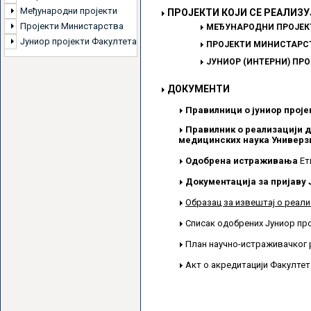
Међународни пројекти
ПРОЈЕКТИ КОЈИ СЕ РЕАЛИЗУ
Пројекти Министарства
МЕЂУНАРОДНИ ПРОЈЕК
Јуниор пројекти Факултета
ПРОЈЕКТИ МИНИСТАРСТ
ЈУНИОР (ИНТЕРНИ) ПР
ДОКУМЕНТИ
Правилници о јуниор проје
Правилник о реализацији д
медицинских наука Универзи
Одобрена истраживања
Ет
Документација за пријаву 
Образац за извештај о реали
Списак одобрених Јуниор пр
План научно-истраживачког 
Акт о акредитацији Факулте