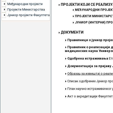
Међународни пројекти
ПРОЈЕКТИ КОЈИ СЕ РЕАЛИЗУ
Пројекти Министарства
МЕЂУНАРОДНИ ПРОЈЕК
Јуниор пројекти Факултета
ПРОЈЕКТИ МИНИСТАРСТ
ЈУНИОР (ИНТЕРНИ) ПР
ДОКУМЕНТИ
Правилници о јуниор проје
Правилник о реализацији д
медицинских наука Универзи
Одобрена истраживања
Ет
Документација за пријаву 
Образац за извештај о реали
Списак одобрених Јуниор пр
План научно-истраживачког 
Акт о акредитацији Факулте