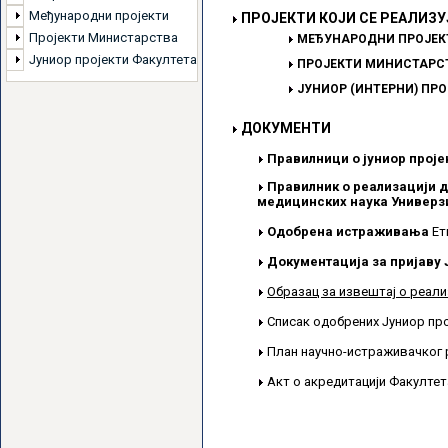
Међународни пројекти
ПРОЈЕКТИ КОЈИ СЕ РЕАЛИЗУ
Пројекти Министарства
МЕЂУНАРОДНИ ПРОЈЕК
Јуниор пројекти Факултета
ПРОЈЕКТИ МИНИСТАРСТ
ЈУНИОР (ИНТЕРНИ) ПР
ДОКУМЕНТИ
Правилници о јуниор проје
Правилник о реализацији д
медицинских наука Универзи
Одобрена истраживања
Ет
Документација за пријаву 
Образац за извештај о реали
Списак одобрених Јуниор пр
План научно-истраживачког 
Акт о акредитацији Факулте