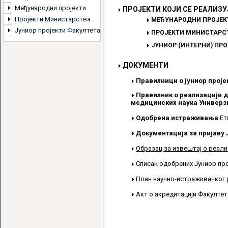
Међународни пројекти
ПРОЈЕКТИ КОЈИ СЕ РЕАЛИЗУ
Пројекти Министарства
МЕЂУНАРОДНИ ПРОЈЕК
Јуниор пројекти Факултета
ПРОЈЕКТИ МИНИСТАРСТ
ЈУНИОР (ИНТЕРНИ) ПР
ДОКУМЕНТИ
Правилници о јуниор проје
Правилник о реализацији д
медицинских наука Универзи
Одобрена истраживања
Ет
Документација за пријаву 
Образац за извештај о реали
Списак одобрених Јуниор пр
План научно-истраживачког 
Акт о акредитацији Факулте