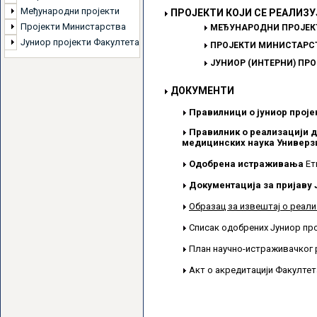
Међународни пројекти
ПРОЈЕКТИ КОЈИ СЕ РЕАЛИЗУ
Пројекти Министарства
МЕЂУНАРОДНИ ПРОЈЕК
Јуниор пројекти Факултета
ПРОЈЕКТИ МИНИСТАРСТ
ЈУНИОР (ИНТЕРНИ) ПР
ДОКУМЕНТИ
Правилници о јуниор проје
Правилник о реализацији д
медицинских наука Универзи
Одобрена истраживања
Ет
Документација за пријаву 
Образац за извештај о реали
Списак одобрених Јуниор пр
План научно-истраживачког 
Акт о акредитацији Факулте