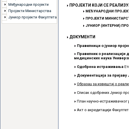
Међународни пројекти
ПРОЈЕКТИ КОЈИ СЕ РЕАЛИЗУ
Пројекти Министарства
МЕЂУНАРОДНИ ПРОЈЕК
Јуниор пројекти Факултета
ПРОЈЕКТИ МИНИСТАРСТ
ЈУНИОР (ИНТЕРНИ) ПР
ДОКУМЕНТИ
Правилници о јуниор проје
Правилник о реализацији д
медицинских наука Универзи
Одобрена истраживања
Ет
Документација за пријаву 
Образац за извештај о реали
Списак одобрених Јуниор пр
План научно-истраживачког 
Акт о акредитацији Факулте