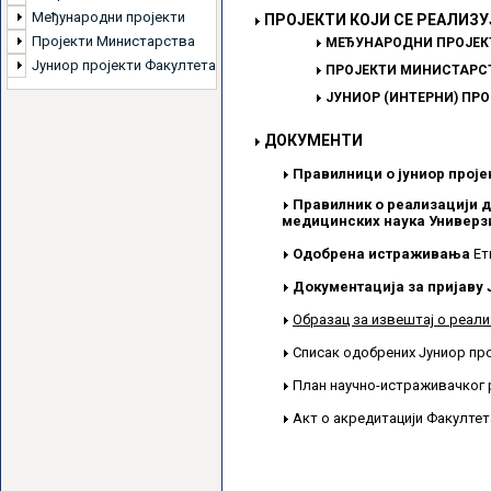
Међународни пројекти
ПРОЈЕКТИ КОЈИ СЕ РЕАЛИЗУ
Пројекти Министарства
МЕЂУНАРОДНИ ПРОЈЕК
Јуниор пројекти Факултета
ПРОЈЕКТИ МИНИСТАРСТ
ЈУНИОР (ИНТЕРНИ) ПР
ДОКУМЕНТИ
Правилници о јуниор проје
Правилник о реализацији д
медицинских наука Универзи
Одобрена истраживања
Ет
Документација за пријаву 
Образац за извештај о реали
Списак одобрених Јуниор пр
План научно-истраживачког 
Акт о акредитацији Факулте